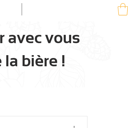
 MOBILE
More...
r avec vous
la bière !