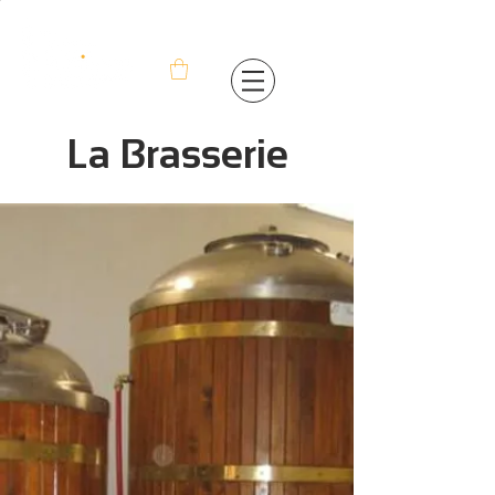
La Brasserie