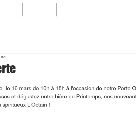
ODUITS
À FAÇON
LOCATION DE TIREUSES / BAR
ure
erte
r le 16 mars de 10h à 18h à l'occasion de notre Porte O
ses et dégustez notre bière de Printemps, nos nouveaut
 spiritueux L'Octain !