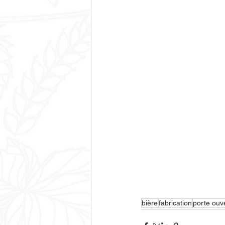
bière
fabrication
porte ouv