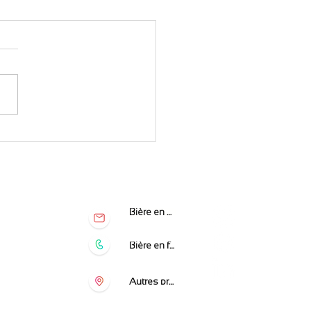
IPE TERRE DE BIERES
Bière en bouteille
7h00
7h00
17h00
Bière en fût
8h30
18h30
Autres produits
mé
mé