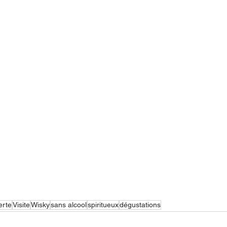
erte
Visite
Wisky
sans alcool
spiritueux
dégustations