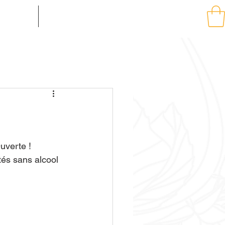
 MOBILE
More...
uverte !
és sans alcool 