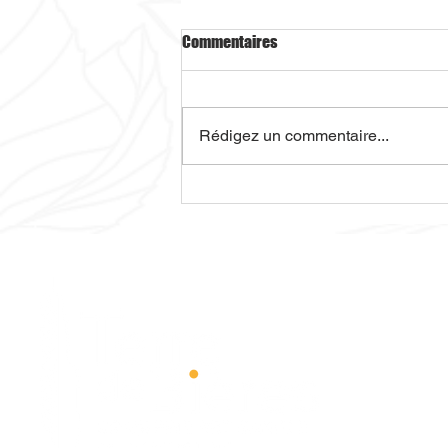
Commentaires
Rédigez un commentaire...
SAINT-PATRICK TERRE DE BIÈRES !
🍀🔥
Parc Avenue,
Camus
Bâtiment G
69400 Villef
A 20 min de 
Téléphone : 0