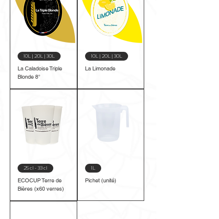
10L | 20L | 30L
10L | 20L | 30L
La Caladoise Triple
La Limonade
Blonde 8°
25 cl - 33 cl
1L
ECOCUP Terre de
Pichet (unité)
Bières (x60 verres)