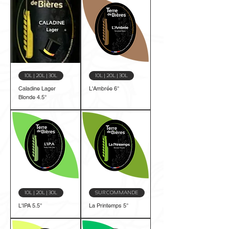
10L | 20L | 30L
10L | 20L | 30L
Caladine Lager
L'Ambrée 6°
Blonde 4.5°
10L | 20L | 30L
SUR COMMANDE
L'IPA 5.5°
La Printemps 5°